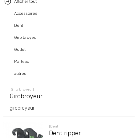
Afficher tout
Accessoires
Dent
Giro broyeur
Godet
Marteau
autres
[Giro broyeur]
Girobroyeur
girobroyeur
[Dent]
Dent ripper