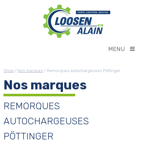
MENU
Shop
/
Nos marques
/ Remorques autochargeuses Pöttinger
Nos marques
REMORQUES
AUTOCHARGEUSES
PÖTTINGER