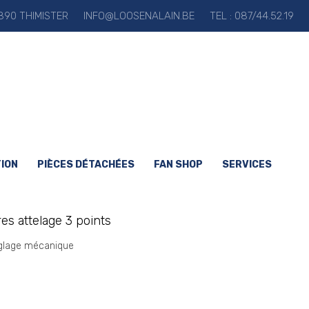
90 THIMISTER
INFO@LOOSENALAIN.BE
TEL : 087/44.52.19
ION
PIÈCES DÉTACHÉES
FAN SHOP
SERVICES
es attelage 3 points
églage mécanique