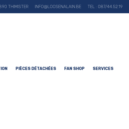
90 THIMISTER
INFO@LOOSENALAIN.BE
TEL : 087/44.52.19
ION
PIÈCES DÉTACHÉES
FAN SHOP
SERVICES