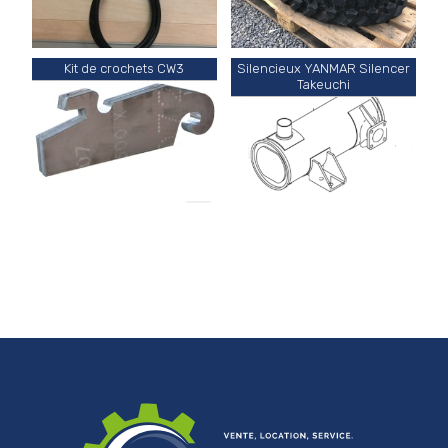
Kit de crochets CW3
Silencieux YANMAR Silencer
Takeuchi