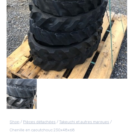
Shop
/
Pièces détachées
/
Takeuchi et autres marques
/
Chenille en caoutchouc 230x48x68