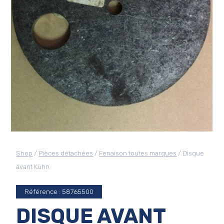
Shop
/
Pièces détachées
/
Fenaison toutes marques
/ Disque
avant Kühn
Référence : 58765500
DISQUE AVANT