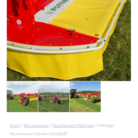
Shop
/
Nos marques
/
Faucheuses Pöttinger
/ Pöttinger
Faucheuses traînées NOVACAT