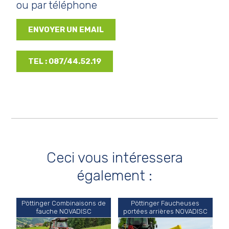
ou par téléphone
ENVOYER UN EMAIL
TEL : 087/44.52.19
Ceci vous intéressera
également :
Pöttinger Combinaisons de
Pöttinger Faucheuses
fauche NOVADISC
portées arrières NOVADISC