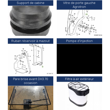
Support de cabine
Vitre de porte gauche
Agrotron
Ruban réservoir à mazout
Pompe d'injection
Pare brise avant DX3.70
Filtre à air extérieur
occasion