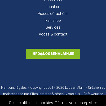
Location
Pièces détachées
Fan shop
Services
Accès & contact
INFO@LOOSENALAIN.BE
Mentions légales
- Copyright 2021 - 2026 Loosen Alain - Création et
maintenance par
Sites internet & réseaux sociaux - Defaweux.be
(Création de site internet région de Liège)
Ce site utilise des cookies. Désirez-vous enregistrer