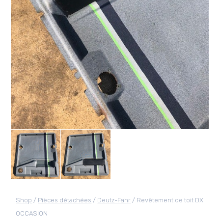
Shop
/
Pièces détachées
/
Deutz-Fahr
/ Revêtement de toit DX
OCCASION