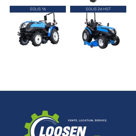
SOLIS 16
SOLIS 26 HST
9586.00 €
7437.00 €
7150.00 €
11569.00 €