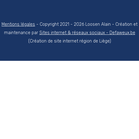
Mentions légales
- Copyright 2021 - 2026 Loosen Alain - Création et
maintenance par
Sites internet & réseaux sociaux - Defaweux.be
(Création de site internet région de Liège)