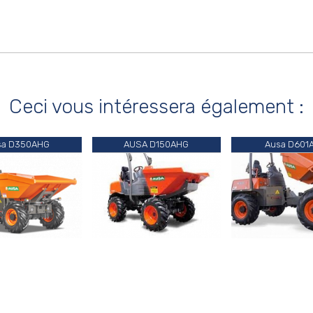
Ceci vous intéressera également :
sa D350AHG
AUSA D150AHG
Ausa D601
40.00 €
115.00 €
170.00