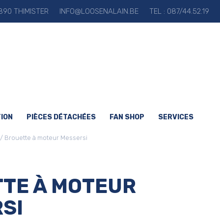
90 THIMISTER
INFO@LOOSENALAIN.BE
TEL : 087/44.52.19
ION
PIÈCES DÉTACHÉES
FAN SHOP
SERVICES
/ Brouette à moteur Messersi
TE À MOTEUR
SI