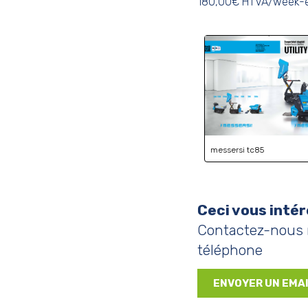
180,00€ HTVA/week-
messersi tc85
Ceci vous intér
Contactez-nous 
téléphone
ENVOYER UN EMA