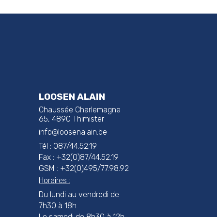
LOOSEN ALAIN
Chaussée Charlemagne
65, 4890 Thimister
info@loosenalain.be
Tél : 087/44.52.19
Fax : +32(0)87/44.52.19
GSM : +32(0)495/77.98.92
Horaires :
Du lundi au vendredi de
7h30 à 18h
Le samedi de 8h30 à 12h.