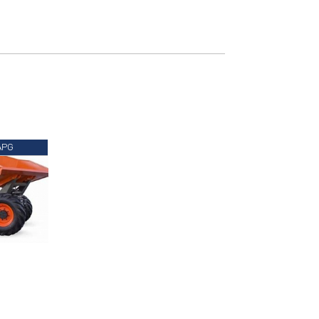
APG
 €