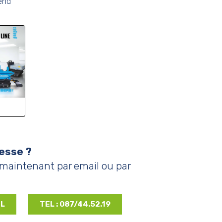
end
esse ?
maintenant par email ou par
IL
TEL : 087/44.52.19