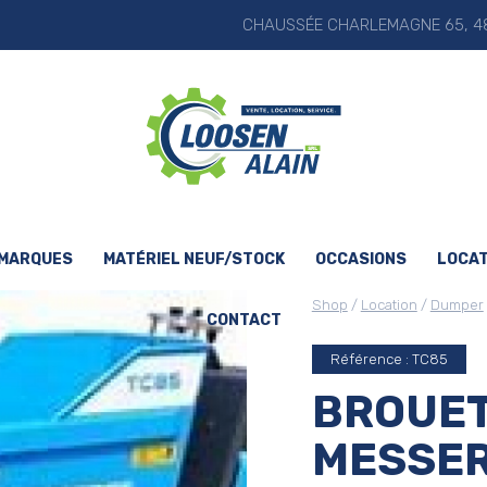
CHAUSSÉE CHARLEMAGNE 65, 48
 MARQUES
MATÉRIEL NEUF/STOCK
OCCASIONS
LOCAT
Shop
/
Location
/
Dumper
CONTACT
Référence : TC85
BROUET
MESSER