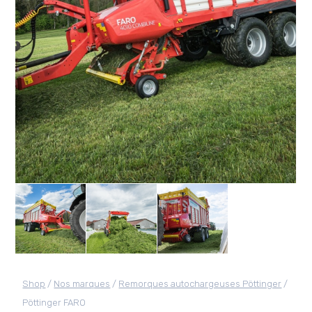
Shop
/
Nos marques
/
Remorques autochargeuses Pöttinger
/
Pöttinger FARO