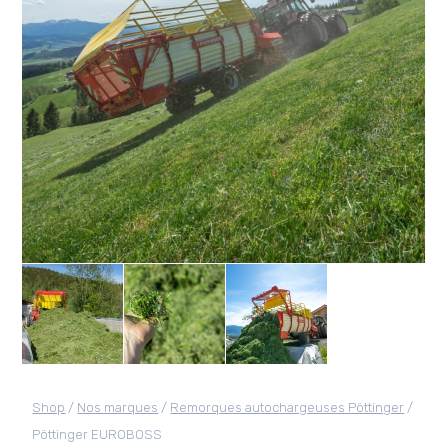
Shop
/
Nos marques
/
Remorques autochargeuses Pöttinger
/
Pöttinger EUROBOSS