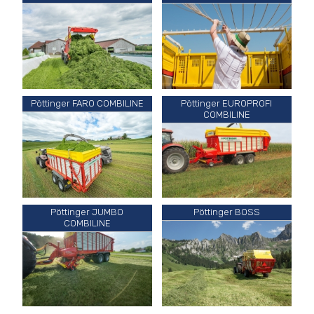
Pöttinger FARO COMBILINE
Pöttinger EUROPROFI
COMBILINE
Pöttinger JUMBO
Pöttinger BOSS
COMBILINE