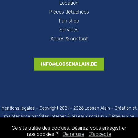
Location
Pièces détachées
Fan shop
Services
Accès & contact
INFO@LOOSENALAIN.BE
Mentions légales
- Copyright 2021 - 2026 Loosen Alain - Création et
maintenance par
Sites internet & réseaux sociaux - Defaweux.be
(Création de site internet région de Liège)
Ce site utilise des cookies. Désirez-vous enregistrer
nos cookies ?
Je refuse
J’accepte