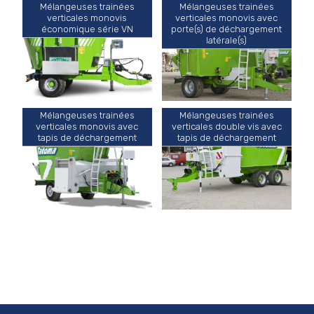
Mélangeuses trainées
Mélangeuses trainées
verticales monovis
verticales monovis avec
économique série VN
porte(s) de déchargement
latérale(s)
Mélangeuses trainées
Mélangeuses trainées
verticales monovis avec
verticales double vis avec
tapis de déchargement
tapis de déchargement