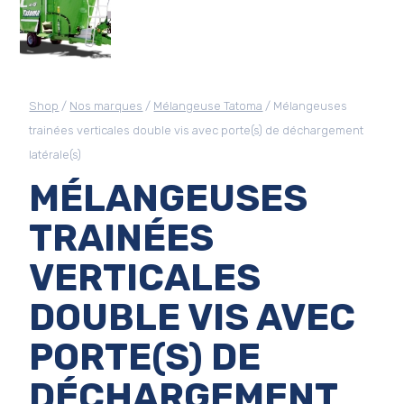
Shop
/
Nos marques
/
Mélangeuse Tatoma
/ Mélangeuses
trainées verticales double vis avec porte(s) de déchargement
latérale(s)
MÉLANGEUSES
TRAINÉES
VERTICALES
DOUBLE VIS AVEC
PORTE(S) DE
DÉCHARGEMENT