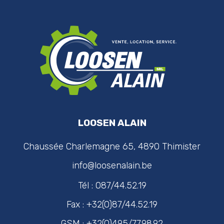
LOOSEN ALAIN
Chaussée Charlemagne 65, 4890 Thimister
info@loosenalain.be
Tél : 087/44.52.19
Fax : +32(0)87/44.52.19
GSM : +32(0)495/77.98.92