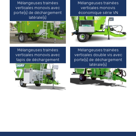
Mélangeuses trainées
Mélangeuses trainées
verticales monovis avec
verticales monovis
porte(s) de déchargement
économique série VN
latérale(s)
Mélangeuses trainées
Mélangeuses trainées
verticales monovis avec
verticales double vis avec
tapis de déchargement
porte(s) de déchargement
latérale(s)