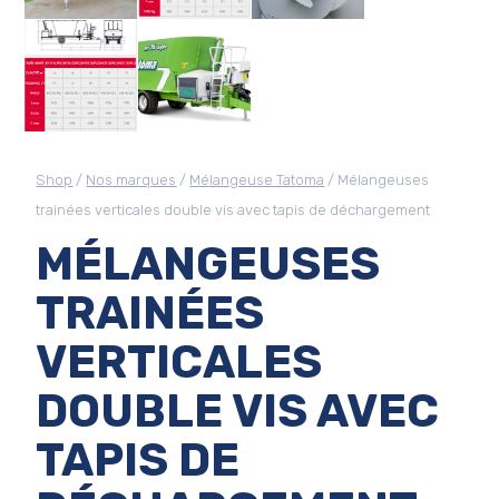
Shop
/
Nos marques
/
Mélangeuse Tatoma
/ Mélangeuses
trainées verticales double vis avec tapis de déchargement
MÉLANGEUSES
TRAINÉES
VERTICALES
DOUBLE VIS AVEC
TAPIS DE