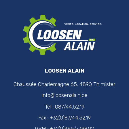
LOOSEN ALAIN
Chaussée Charlemagne 65, 4890 Thimister
info@loosenalain.be
Tél : 087/44.52.19
Fax : +32(0)87/44.52.19
GSM : +32(0)495/77.98.92