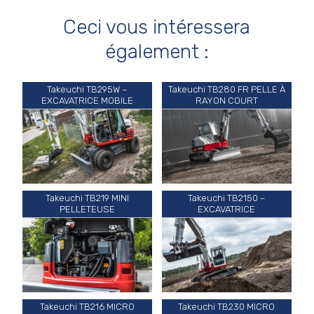
Ceci vous intéressera
également :
Takeuchi TB295W –
Takeuchi TB280 FR PELLE À
EXCAVATRICE MOBILE
RAYON COURT
Takeuchi TB219 MINI
Takeuchi TB2150 –
PELLETEUSE
EXCAVATRICE
Takeuchi TB216 MICRO
Takeuchi TB230 MICRO