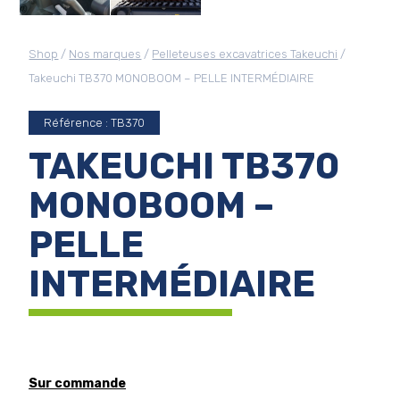
Shop
/
Nos marques
/
Pelleteuses excavatrices Takeuchi
/
Takeuchi TB370 MONOBOOM – PELLE INTERMÉDIAIRE
Référence : TB370
TAKEUCHI TB370
MONOBOOM –
PELLE
INTERMÉDIAIRE
Sur commande