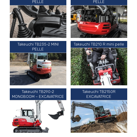
PELLE
PELLE
Takeuchi TB235-2 MINI
Takeuchi TB210 R mini pelle
PELLE
Takeuchi TB290-2
Takeuchi TB2150R
MONOBOOM – EXCAVATRICE
EXCAVATRICE