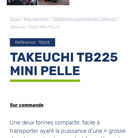
Shop
/
Nos marques
/
Pelleteuses excavatrices Takeuchi
/
Takeuchi TB225 MINI PELLE
Référence : TB225
TAKEUCHI TB225
MINI PELLE
Sur commande
Une deux tonnes compacte, facile à
transporter ayant la puissance d’une « grosse