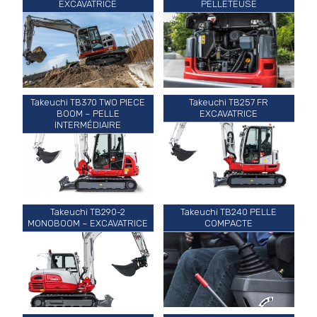
EXCAVATRICE
PELLETEUSE
Takeuchi TB370 TWO PIECE
Takeuchi TB257 FR
BOOM – PELLE
EXCAVATRICE
INTERMÉDIAIRE
Takeuchi TB290-2
Takeuchi TB240 PELLE
MONOBOOM – EXCAVATRICE
COMPACTE