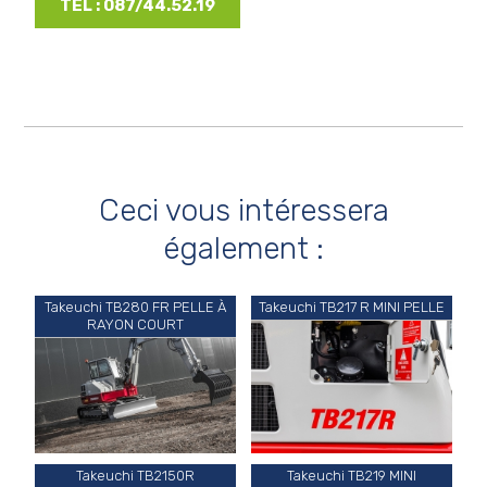
TEL : 087/44.52.19
Ceci vous intéressera
également :
Takeuchi TB280 FR PELLE À
Takeuchi TB217 R MINI PELLE
RAYON COURT
Takeuchi TB2150R
Takeuchi TB219 MINI