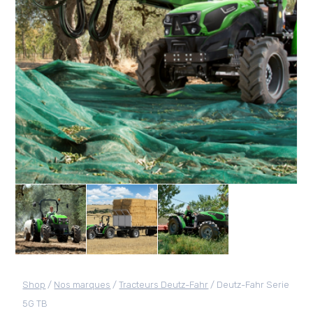
Shop
/
Nos marques
/
Tracteurs Deutz-Fahr
/ Deutz-Fahr Serie
5G TB