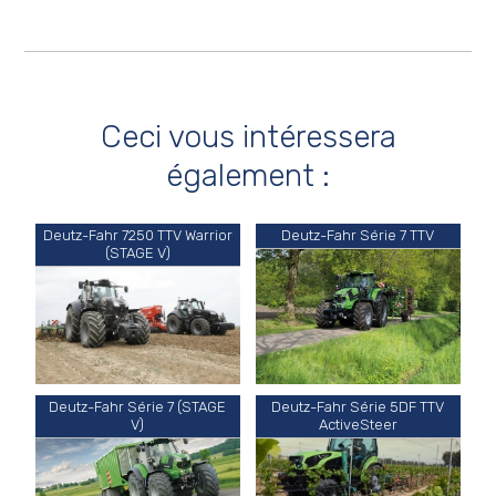
Ceci vous intéressera
également :
Deutz-Fahr 7250 TTV Warrior
Deutz-Fahr Série 7 TTV
(STAGE V)
Deutz-Fahr Série 7 (STAGE
Deutz-Fahr Série 5DF TTV
V)
ActiveSteer