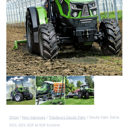
Shop
/
Nos marques
/
Tracteurs Deutz-Fahr
/ Deutz-Fahr Série
5DS, 5DV, 5DF et 5DF Ecoline