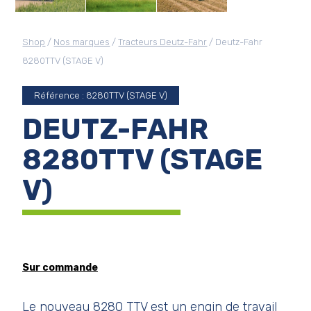
Shop
/
Nos marques
/
Tracteurs Deutz-Fahr
/ Deutz-Fahr
8280TTV (STAGE V)
Référence : 8280TTV (STAGE V)
DEUTZ-FAHR
8280TTV (STAGE
V)
Sur commande
Le nouveau 8280 TTV est un engin de travail